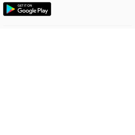
Направление полёта
Правила онлайн заказа
Грузоперевозки
Политика конфиденциальности
Договор-предложение
Обратная связь
Ashgabat Airport