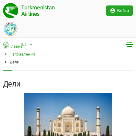
Turkmenistan
Войти
Airlines
RU
Главная
Направления
RU
Дели
TM
EN
Дели