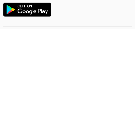
Направление полёта
Правила онлайн заказа
Грузоперевозки
Политика конфиденциальности
Договор-предложение
Обратная связь
Ashgabat Airport