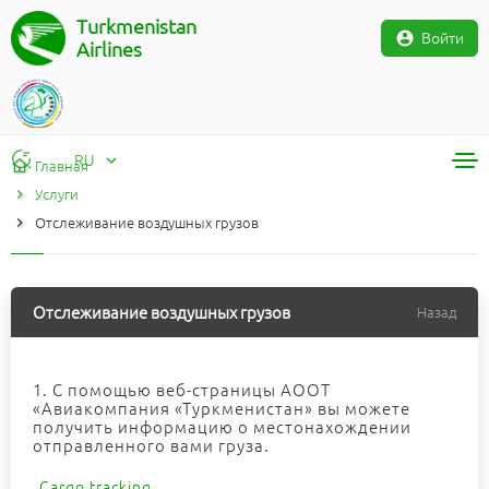
Turkmenistan
Войти
Airlines
RU
Главная
Услуги
RU
Отслеживание воздушных грузов
TM
EN
Отслеживание воздушных грузов
Назад
1. С помощью веб-страницы АООТ
«Авиакомпания «Туркменистан» вы можете
получить информацию о местонахождении
отправленного вами груза.
Cargo tracking