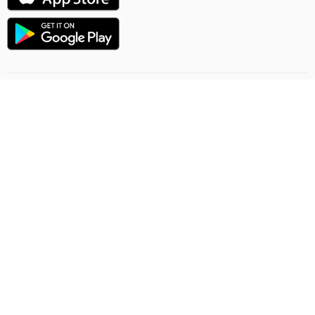
Направление полёта
Правила онлайн заказа
Грузоперевозки
Политика конфиденциальности
Договор-предложение
Обратная связь
Ashgabat Airport