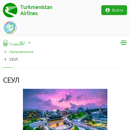
Turkmenistan
Войти
Airlines
RU
Главная
Направления
RU
CЕУЛ
TM
EN
CЕУЛ