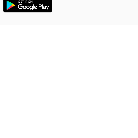
Направление полёта
Правила онлайн заказа
Грузоперевозки
Политика конфиденциальности
Договор-предложение
Обратная связь
Ashgabat Airport