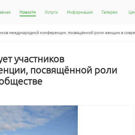
авная
Новости
Услуги
Информация
Галерея
Це
Кон
Воп
тников международной конференции, посвящённой роли женщин в совр
Жал
Ста
ует участников
нции, посвящённой роли
обществе