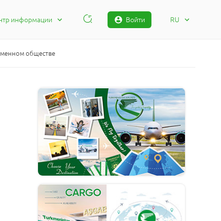
нтр информации
Войти
RU
тактная информация
RU
росы и ответы
TM
еменном обществе
оба
EN
тус Жалобы