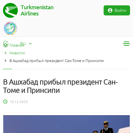
Turkmenistan
Войти
Airlines
RU
Главная
Новости
RU
В Ашхабад прибыл президент Сан-Томе и Принсипи
TM
EN
В Ашхабад прибыл президент Сан-
Томе и Принсипи
10.12.2025