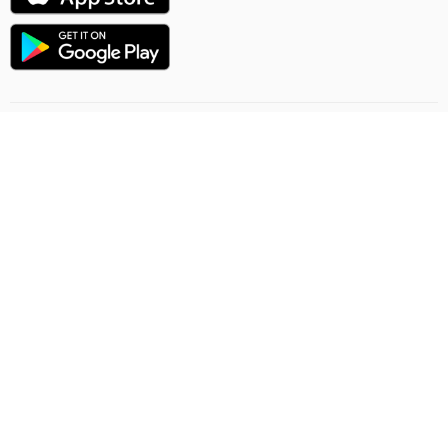
Направление полёта
Правила онлайн заказа
Грузоперевозки
Политика конфиденциальности
Договор-предложение
Обратная связь
Ashgabat Airport