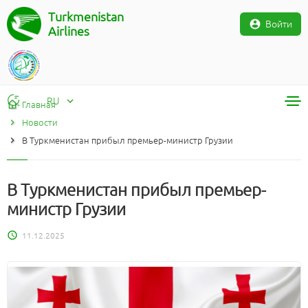
Turkmenistan
Войти
Airlines
RU
Главная
Новости
RU
В Туркменистан прибыл премьер-министр Грузии
TM
EN
В Туркменистан прибыл премьер-
министр Грузии
11.12.2025