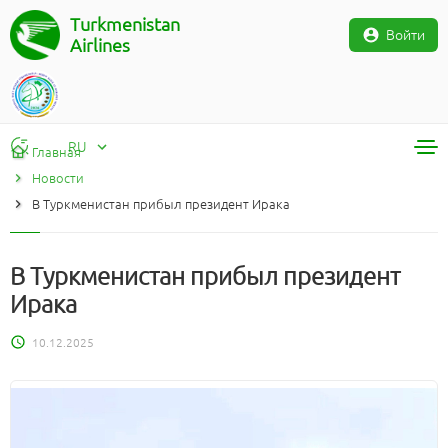
Turkmenistan
Войти
Airlines
RU
Главная
Новости
RU
В Туркменистан прибыл президент Ирака
TM
EN
В Туркменистан прибыл президент
Ирака
10.12.2025