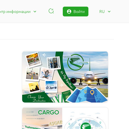
нтр информации
Войти
RU
тактная информация
RU
росы и ответы
TM
оба
EN
тус Жалобы