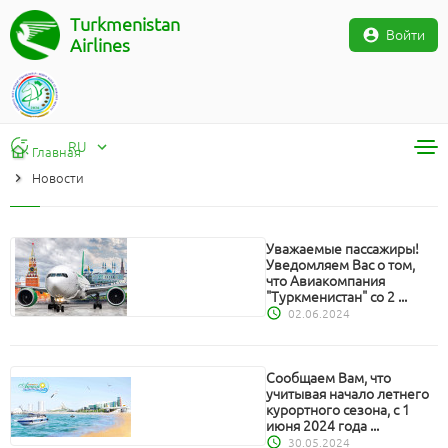
Turkmenistan
Войти
Airlines
RU
Главная
Новости
RU
TM
EN
Уважаемые пассажиры!
Уведомляем Вас о том,
что Авиакомпания
"Туркменистан" со 2 ...
02.06.2024
Сообщаем Вам, что
учитывая начало летнего
курортного сезона, с 1
июня 2024 года ...
30.05.2024