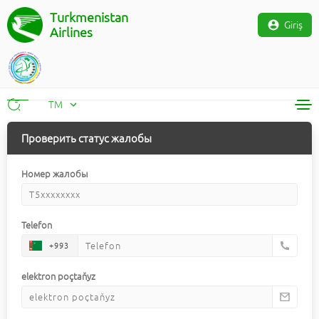
Turkmenistan
Giriş
Airlines
TM
RU
Проверить статус жалобы
TM
EN
Номер жалобы
Telefon
+993
elektron poçtaňyz