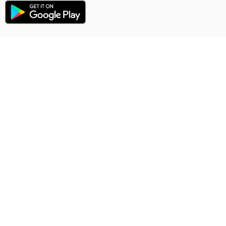
Uçuşlaryň ugry
Onlaýn sargytlaryň düzgünleri
Ýük gatnawlary
Gizlinlik düzgünleri
Şertnama-teklip
Habarlaşmak
Ashgabat Airport