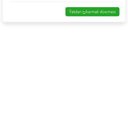
Ýatdan çykarmak düwmesi