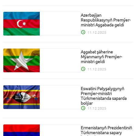
Azerbaýjan
Respublikasynyň Premýer-
ministri Aşgabada geldi
11.12.2025
Aşgabat şäherine
Mýanmanyň Premýer-
ministri geldi
11.12.2025
Eswatini Patyşalygynyň
Premýer-ministri
Türkmenistanda saparda
bolýar
11.12.2025
Ermenistanyň Prezidentiniň
Türkmenistana sapary