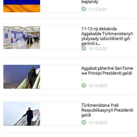
başlandy
11.12.2025
11-12-nji dekabrda
Aşgabatda Türkmenistanyň
ykdysady üstünlikleriň giň
gerimli s...
10.12.2025
Aşgabat şäherine San-Tome
we Prinsipi Prezidenti geldi
10.12.2025
Türkmenistana Yrak
Respublikasynyň Prezidenti
geldi
10.12.2025