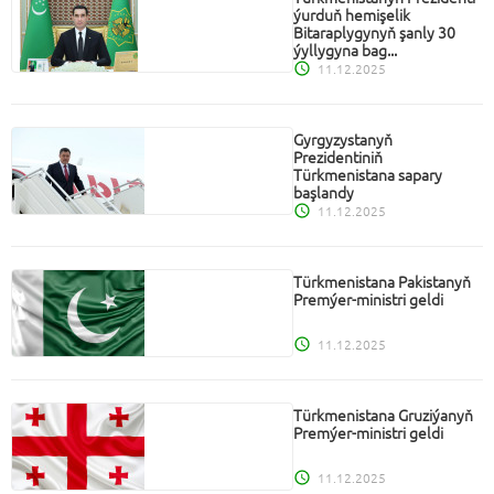
ýurduň hemişelik
Bitaraplygynyň şanly 30
ýyllygyna bag...
11.12.2025
Gyrgyzystanyň
Prezidentiniň
Türkmenistana sapary
başlandy
11.12.2025
Türkmenistana Pakistanyň
Premýer-ministri geldi
11.12.2025
Türkmenistana Gruziýanyň
Premýer-ministri geldi
11.12.2025