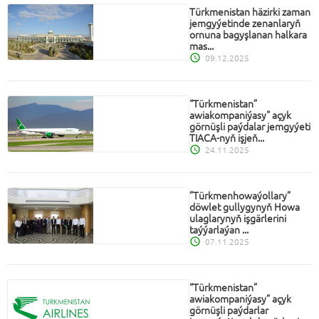
Türkmenistan häzirki zaman
jemgyýetinde zenanlaryň
ornuna bagyşlanan halkara
mas...
09.12.2025
“Türkmenistan”
awiakompaniýasy" açyk
görnüşli paýdalar jemgyýeti
TIACA-nyň işjeň...
24.11.2025
”Türkmenhowaýollary”
döwlet gullygynyň Howa
ulaglarynyň işgärlerini
taýýarlaýan ...
07.11.2025
“Türkmenistan”
awiakompaniýasy” açyk
görnüşli paýdarlar