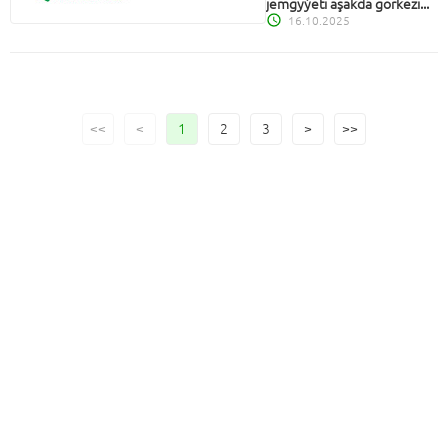
jemgyýeti aşakda görkezi...
16.10.2025
<<
<
1
2
3
>
>>