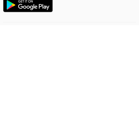
Uçuşlaryň ugry
Onlaýn sargytlaryň düzgünleri
Ýük gatnawlary
Gizlinlik düzgünleri
Şertnama-teklip
Habarlaşmak
Ashgabat Airport