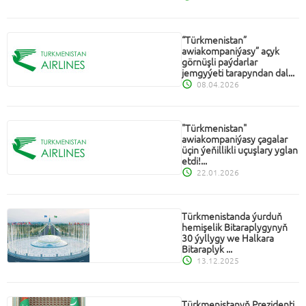
“Türkmenistan”
awiakompaniýasy” açyk
görnüşli paýdarlar
jemgyýeti tarapyndan dal...
08.04.2026
"Türkmenistan"
awiakompaniýasy çagalar
üçin ýeňillikli uçuşlary yglan
etdi!...
22.01.2026
Türkmenistanda ýurduň
hemişelik Bitaraplygynyň
30 ýyllygy we Halkara
Bitaraplyk ...
13.12.2025
Türkmenistanyň Prezidenti