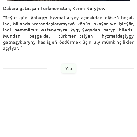
Dabara gatnaşan Türkmenistan, Kerim Nuryýew:
“Şeýle göni ýolagçy hyzmatlaryny açmakdan diýseň hoşal.
Ine, Milanda watandaşlarymyzyň köpüsi okaýar we işleýär,
indi hemmämiz watanymyza ýygy-ýygydan baryp bileris!
Mundan başga-da, türkmen-italýan hyzmatdaşlygy
gatnaşyklaryny has işjeň ösdürmek üçin uly mümkinçilikler
açylýar. "
Yza