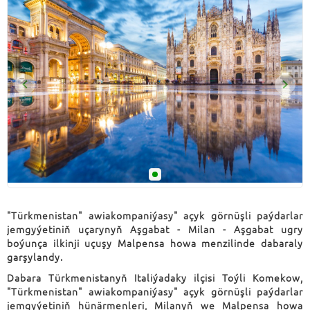
"Türkmenistan" awiakompaniýasy" açyk görnüşli paýdarlar
jemgyýetiniň uçarynyň Aşgabat - Milan - Aşgabat ugry
boýunça ilkinji uçuşy Malpensa howa menzilinde dabaraly
garşylandy.
Dabara Türkmenistanyň Italiýadaky ilçisi Toýli Komekow,
"Türkmenistan" awiakompaniýasy" açyk görnüşli paýdarlar
jemgyýetiniň hünärmenleri, Milanyň we Malpensa howa