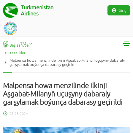
Turkmenistan
Giriş
Airlines
TM
Baş sahypa
Täzelikler
RU
Malpensa howa menzilinde ilkinji Aşgabat-Milanyň uçuşyny dabaraly
TM
garşylamak boýunça dabarasy geçirildi
EN
Malpensa howa menzilinde ilkinji
Aşgabat-Milanyň uçuşyny dabaraly
garşylamak boýunça dabarasy geçirildi
07.03.2024