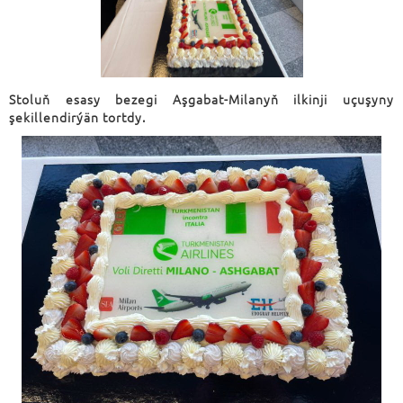
Stoluň esasy bezegi Aşgabat-Milanyň ilkinji uçuşyny
şekillendirýän tortdy.