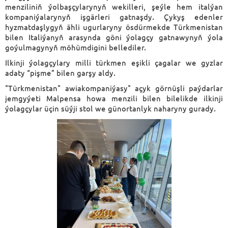
menziliniň ýolbaşçylarynyň wekilleri, şeýle hem italýan
kompaniýalarynyň işgärleri gatnaşdy. Çykyş edenler
hyzmatdaşlygyň ähli ugurlaryny ösdürmekde Türkmenistan
bilen Italiýanyň arasynda göni ýolagçy gatnawynyň ýola
goýulmagynyň möhümdigini bellediler.
Ilkinji ýolagçylary milli türkmen eşikli çagalar we gyzlar
adaty “pişme” bilen garşy aldy.
"Türkmenistan" awiakompaniýasy" açyk görnüşli paýdarlar
jemgyýeti Malpensa howa menzili bilen bilelikde ilkinji
ýolagçylar üçin süýji stol we günortanlyk naharyny gurady.