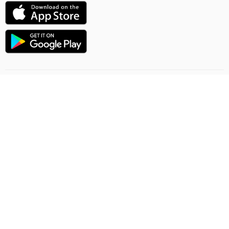
Uçuşlaryň ugry
Onlaýn sargytlaryň düzgünleri
Ýük gatnawlary
Gizlinlik düzgünleri
Şertnama-teklip
Habarlaşmak