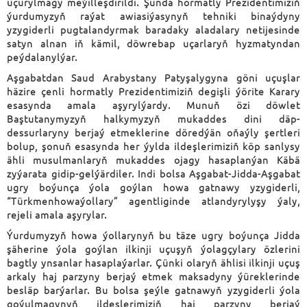
uçurylmagy meýilleşdirildi. Şunda hormatly Prezidentimiziň
ýurdumyzyň raýat awiasiýasynyň tehniki binaýdyny
yzygiderli pugtalandyrmak baradaky aladalary netijesinde
satyn alnan iň kämil, döwrebap uçarlaryň hyzmatyndan
peýdalanylýar.
Aşgabatdan Saud Arabystany Patyşalygyna göni uçuşlar
häzire çenli hormatly Prezidentimiziň degişli ýörite Karary
esasynda amala aşyrylýardy. Munuň özi döwlet
Baştutanymyzyň halkymyzyň mukaddes dini däp-
dessurlaryny berjaý etmeklerine döredýän oňaýly şertleri
bolup, şonuň esasynda her ýylda ildeşlerimiziň köp sanlysy
ähli musulmanlaryň mukaddes ojagy hasaplanýan Käbä
zyýarata gidip-gelýärdiler. Indi bolsa Aşgabat-Jidda-Aşgabat
ugry boýunça ýola goýlan howa gatnawy yzygiderli,
“Türkmenhowaýollary” agentliginde atlandyrylyşy ýaly,
rejeli amala aşyrylar.
Ýurdumyzyň howa ýollarynyň bu täze ugry boýunça Jidda
şäherine ýola goýlan ilkinji uçuşyň ýolagçylary özlerini
bagtly ynsanlar hasaplaýarlar. Çünki olaryň ählisi ilkinji uçuş
arkaly haj parzyny berjaý etmek maksadyny ýüreklerinde
besläp barýarlar. Bu bolsa şeýle gatnawyň yzygiderli ýola
goýulmagynyň ildeşlerimiziň haj parzyny berjaý