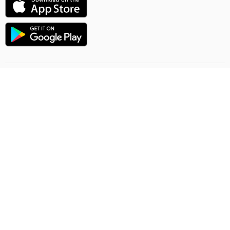
Uçuşlaryň ugry
Onlaýn sargytlaryň düzgünleri
Ýük gatnawlary
Gizlinlik düzgünleri
Şertnama-teklip
Habarlaşmak