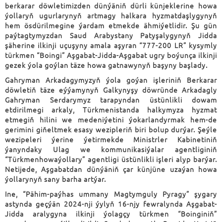
berkarar döwletimizden dünýäniň dürli künjeklerine howa
ýollaryň ugurlarynyň artmagy halkara hyzmatdaşlygynyň
hem ösdürilmegine ýardam etmekde ähmiýetlidir. Şu gün
paýtagtymyzdan Saud Arabystany Patyşalygynyň Jidda
şäherine ilkinji uçuşyny amala aşyran “777-200 LR” kysymly
türkmen “Boingi” Aşgabat-Jidda-Aşgabat ugry boýunça ilkinji
gezek ýola goýlan täze howa gatnawynyň başyny başlady.
Gahryman Arkadagymyzyň ýola goýan işleriniň Berkarar
döwletiň täze eýýamynyň Galkynyşy döwründe Arkadagly
Gahryman Serdarymyz tarapyndan üstünlikli dowam
etdirilmegi arkaly, Türkmenistanda halkymyza hyzmat
etmegiň hilini we medeniýetini ýokarlandyrmak hem-de
gerimini giňeltmek esasy wezipleriň biri bolup durýar. Şeýle
wezipeleri ýerine ýetirmekde Ministrler Kabinetiniň
ýanyndaky Ulag we kommunikasiýalar agentliginiň
“Türkmenhowaýollary” agentligi üstünlikli işleri alyp barýar.
Netijede, Aşgabatdan dünýäniň çar künjüne uzaýan howa
ýollarynyň sany barha artýar.
Ine, “Pähim-paýhas ummany Magtymguly Pyragy” şygary
astynda geçýän 2024-nji ýylyň 16-njy fewralynda Aşgabat-
Jidda aralygyna ilkinji ýolagçy türkmen “Boinginiň”