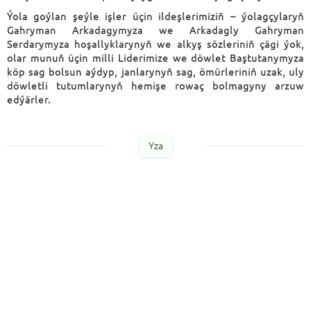
Ýola goýlan şeýle işler üçin ildeşlerimiziň – ýolagçylaryň
Gahryman Arkadagymyza we Arkadagly Gahryman
Serdarymyza hoşallyklarynyň we alkyş sözleriniň çägi ýok,
olar munuň üçin milli Liderimize we döwlet Baştutanymyza
köp sag bolsun aýdyp, janlarynyň sag, ömürleriniň uzak, uly
döwletli tutumlarynyň hemişe rowaç bolmagyny arzuw
edýärler.
Yza