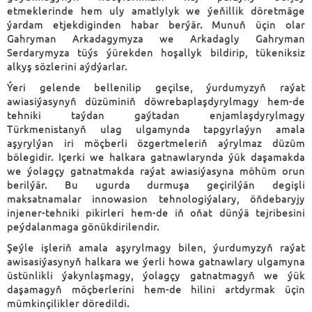
etmeklerinde hem uly amatlylyk we ýeňillik döretmäge
ýardam etjekdiginden habar berýär. Munuň üçin olar
Gahryman Arkadagymyza we Arkadagly Gahryman
Serdarymyza tüýs ýürekden hoşallyk bildirip, tükeniksiz
alkyş sözlerini aýdýarlar.
Ýeri gelende bellenilip geçilse, ýurdumyzyň raýat
awiasiýasynyň düzüminiň döwrebaplaşdyrylmagy hem-de
tehniki taýdan gaýtadan enjamlaşdyrylmagy
Türkmenistanyň ulag ulgamynda tapgyrlaýyn amala
aşyrylýan iri möçberli özgertmeleriň aýrylmaz düzüm
bölegidir. Içerki we halkara gatnawlarynda ýük daşamakda
we ýolagçy gatnatmakda raýat awiasiýasyna möhüm orun
berilýär. Bu ugurda durmuşa geçirilýän degişli
maksatnamalar innowasion tehnologiýalary, öňdebaryjy
injener-tehniki pikirleri hem-de iň oňat dünýä tejribesini
peýdalanmaga gönükdirilendir.
Şeýle işleriň amala aşyrylmagy bilen, ýurdumyzyň raýat
awisasiýasynyň halkara we ýerli howa gatnawlary ulgamyna
üstünlikli ýakynlaşmagy, ýolagçy gatnatmagyň we ýük
daşamagyň möçberlerini hem-de hilini artdyrmak üçin
mümkinçilikler döredildi.