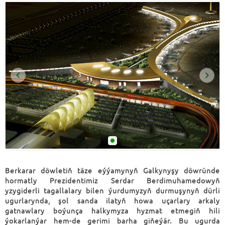
Berkarar döwletiň täze eýýamynyň Galkynyşy döwründe
hormatly Prezidentimiz Serdar Berdimuhamedowyň
yzygiderli tagallalary bilen ýurdumyzyň durmuşynyň dürli
ugurlarynda, şol sanda ilatyň howa uçarlary arkaly
gatnawlary boýunça halkymyza hyzmat etmegiň hili
ýokarlanýar hem-de gerimi barha giňeýär. Bu ugurda