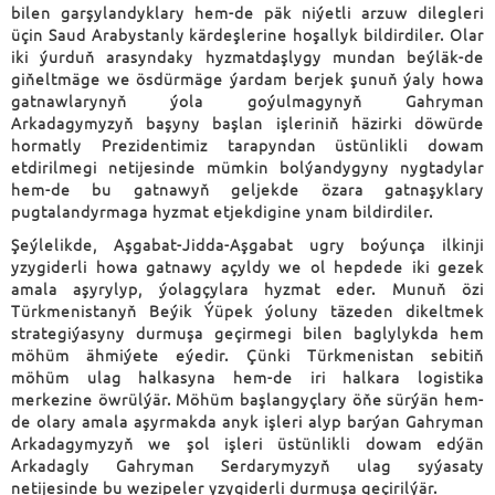
bilen garşylandyklary hem-de päk niýetli arzuw dilegleri
üçin Saud Arabystanly kärdeşlerine hoşallyk bildirdiler. Olar
iki ýurduň arasyndaky hyzmatdaşlygy mundan beýläk-de
giňeltmäge we ösdürmäge ýardam berjek şunuň ýaly howa
gatnawlarynyň ýola goýulmagynyň Gahryman
Arkadagymyzyň başyny başlan işleriniň häzirki döwürde
hormatly Prezidentimiz tarapyndan üstünlikli dowam
etdirilmegi netijesinde mümkin bolýandygyny nygtadylar
hem-de bu gatnawyň geljekde özara gatnaşyklary
pugtalandyrmaga hyzmat etjekdigine ynam bildirdiler.
Şeýlelikde, Aşgabat-Jidda-Aşgabat ugry boýunça ilkinji
yzygiderli howa gatnawy açyldy we ol hepdede iki gezek
amala aşyrylyp, ýolagçylara hyzmat eder. Munuň özi
Türkmenistanyň Beýik Ýüpek ýoluny täzeden dikeltmek
strategiýasyny durmuşa geçirmegi bilen baglylykda hem
möhüm ähmiýete eýedir. Çünki Türkmenistan sebitiň
möhüm ulag halkasyna hem-de iri halkara logistika
merkezine öwrülýär. Möhüm başlangyçlary öňe sürýän hem-
de olary amala aşyrmakda anyk işleri alyp barýan Gahryman
Arkadagymyzyň we şol işleri üstünlikli dowam edýän
Arkadagly Gahryman Serdarymyzyň ulag syýasaty
netijesinde bu wezipeler yzygiderli durmuşa geçirilýär.