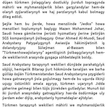
düşen türkmen ýolagçylary dostlukly ýurduň topragynda
mähirli we myhmansöýerlik bilen garşylandylar hem-de
olaryň zyýaratlarynyň we haj parzlarynyň kabul bolmagy
dileg edildi.
Şeýle hem bu ýerde, howa menzilinde “Jedko” howa
menzilleri toplumynyň başlygy Mazen Mohammed Johar,
Saudi howa gämilerine ýerüsti hyzmatlary ýerine ýetirýän
SGS kompaniýanyň ýolbaşçysy Omar Ahmed Al-Muodi, Saud
Arabystany Patyşalygynyň Awiasiýa häkimiýetiniň iş
dolandyryjysy Süleýman al-Bassam bilen
“Türkmenhowaýolaryny” agentliginiň ýolbaşçylarynyň hem-
de wekilleriniň arasynda gysgaça söhbetdeşlik boldy.
Saud Arabystany tarapynyň wekilleri dünýäde parahatçylyk
söýüji, hemişelik Bitarap ýurt hökmünde tanalýan we barha
gülläp ösýän Türkmenistandan Saud Arabystanyna yzygiderli
howa gatnawynyň ýola goýulmagy hem-de bu ugurda ilkinji
uçuşy üstünlikli amala aşyryp, türkmen uçarynyň Jidda
şäherine gelmegi bilen tüýs ýürekden gutladylar. Munuň özi
iki ýurduň arasyndaky gatnaşyklary has-da ösdürmäge uly
ýardam eder diýip, arabystanly hyzmatdaşlar aýtdylar.
Türkmen tarapynyň wekilleri mähirli we myhmansöýerlik