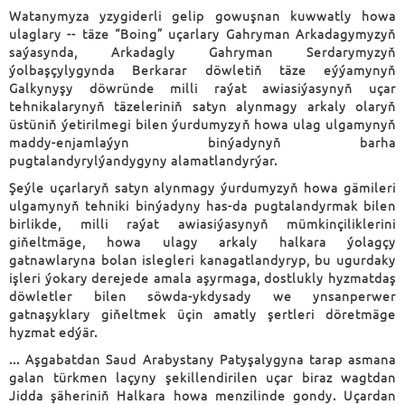
Watanymyza yzygiderli gelip gowuşnan kuwwatly howa
ulaglary -- täze “Boing” uçarlary Gahryman Arkadagymyzyň
saýasynda, Arkadagly Gahryman Serdarymyzyň
ýolbaşçylygynda Berkarar döwletiň täze eýýamynyň
Galkynyşy döwründe milli raýat awiasiýasynyň uçar
tehnikalarynyň täzeleriniň satyn alynmagy arkaly olaryň
üstüniň ýetirilmegi bilen ýurdumyzyň howa ulag ulgamynyň
maddy-enjamlaýyn binýadynyň barha
pugtalandyrylýandygyny alamatlandyrýar.
Şeýle uçarlaryň satyn alynmagy ýurdumyzyň howa gämileri
ulgamynyň tehniki binýadyny has-da pugtalandyrmak bilen
birlikde, milli raýat awiasiýasynyň mümkinçiliklerini
giňeltmäge, howa ulagy arkaly halkara ýolagçy
gatnawlaryna bolan islegleri kanagatlandyryp, bu ugurdaky
işleri ýokary derejede amala aşyrmaga, dostlukly hyzmatdaş
döwletler bilen söwda-ykdysady we ynsanperwer
gatnaşyklary giňeltmek üçin amatly şertleri döretmäge
hyzmat edýär.
... Aşgabatdan Saud Arabystany Patyşalygyna tarap asmana
galan türkmen laçyny şekillendirilen uçar biraz wagtdan
Jidda şäheriniň Halkara howa menzilinde gondy. Uçardan