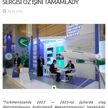
SERGISI ÖZ IŞINI TAMAMLADY
06.05.2023
“Türkmenistanda 2022 — 2025-nji ýyllarda ulag
diplomatiýasyny ösdürmegiň Maksatnamasyna” laýyklykda,