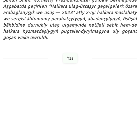
Şunuň bilen, hormatly Prezidentimiziň goldaw bermeginde
Aşgabatda geçirilen “Halkara ulag-üstaşyr geçelgeleri: özara
arabaglanyşyk we ösüş — 2023” atly 2-nji halkara maslahaty
we sergisi ählumumy parahatçylygyň, abadançylygyň, ösüşiň
bähbidine durnukly ulag ulgamynda netijeli sebit hem-de
halkara hyzmatdaşlygyň pugtalandyrylmagyna uly goşant
goşan waka öwrüldi.
Yza