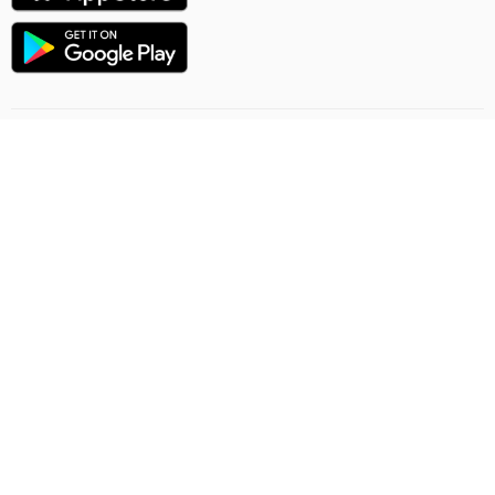
Uçuşlaryň ugry
Onlaýn sargytlaryň düzgünleri
Ýük gatnawlary
Gizlinlik düzgünleri
Şertnama-teklip
Habarlaşmak
Ashgabat Airport