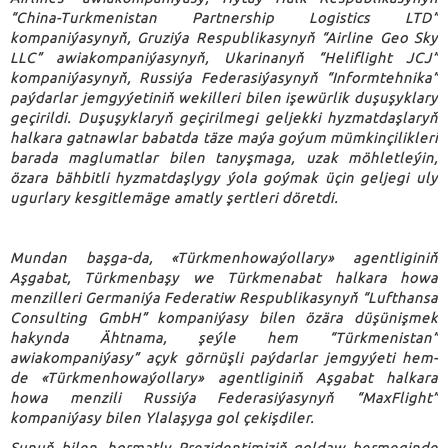
“China-Turkmenistan Partnership Logistics LTD”
kompaniýasynyň, Gruziýa Respublikasynyň “Airline Geo Sky
LLC” awiakompaniýasynyň, Ukarinanyň “Heliflight JCJ”
kompaniýasynyň, Russiýa Federasiýasynyň “Informtehnika”
paýdarlar jemgyýetiniň wekilleri bilen işewürlik duşuşyklary
geçirildi. Duşuşyklaryň geçirilmegi geljekki hyzmatdaşlaryň
halkara gatnawlar babatda täze maýa goýum mümkinçilikleri
barada maglumatlar bilen tanyşmaga, uzak möhletleýin,
özara bähbitli hyzmatdaşlygy ýola goýmak üçin geljegi uly
ugurlary kesgitlemäge amatly şertleri döretdi.
Mundan başga-da, «Türkmenhowaýollary» agentliginiň
Aşgabat, Türkmenbaşy we Türkmenabat halkara howa
menzilleri Germaniýa Federatiw Respublikasynyň “Lufthansa
Consulting GmbH” kompaniýasy bilen özära düşünişmek
hakynda Ähtnama, şeýle hem “Türkmenistan”
awiakompaniýasy” açyk görnüşli paýdarlar jemgyýeti hem-
de «Türkmenhowaýollary» agentliginiň Aşgabat halkara
howa menzili Russiýa Federasiýasynyň “MaxFlight”
kompaniýasy bilen Ylalaşyga gol çekişdiler.