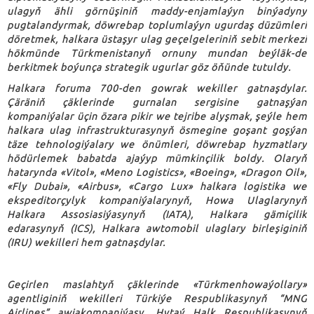
ulagyň ähli görnüşiniň maddy-enjamlaýyn binýadyny
pugtalandyrmak, döwrebap toplumlaýyn ugurdaş düzümleri
döretmek, halkara üstaşyr ulag geçelgeleriniň sebit merkezi
hökmünde Türkmenistanyň ornuny mundan beýläk-de
berkitmek boýunça strategik ugurlar göz öňünde tutuldy.
Halkara foruma 700-den gowrak wekiller gatnaşdylar.
Çäräniň çäklerinde gurnalan sergisine gatnaşýan
kompaniýalar üçin özara pikir we tejribe alyşmak, şeýle hem
halkara ulag infrastrukturasynyň ösmegine goşant goşýan
täze tehnologiýalary we önümleri, döwrebap hyzmatlary
hödürlemek babatda ajaýyp mümkinçilik boldy. Olaryň
hatarynda «Vitol», «Meno Logistics», «Boeing», «Dragon Oil»,
«Fly Dubai», «Airbus», «Cargo Lux» halkara logistika we
ekspeditorçylyk kompaniýalarynyň, Howa Ulaglarynyň
Halkara Assosiasiýasynyň (IATA), Halkara gämiçilik
edarasynyň (ICS), Halkara awtomobil ulaglary birleşiginiň
(IRU) wekilleri hem gatnaşdylar.
Geçirlen maslahtyň çäklerinde «Türkmenhowaýollary»
agentliginiň wekilleri Türkiýe Respublikasynyň “MNG
Airlines” awiakompaniýasy, Hytaý Halk Respublikasynyň