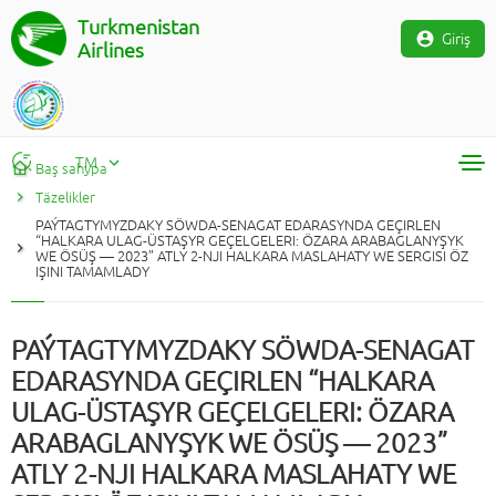
Turkmenistan
Giriş
Airlines
TM
Baş sahypa
Täzelikler
RU
PAÝTAGTYMYZDAKY SÖWDA-SENAGAT EDARASYNDA GEÇIRLEN
TM
“HALKARA ULAG-ÜSTAŞYR GEÇELGELERI: ÖZARA ARABAGLANYŞYK
WE ÖSÜŞ — 2023” ATLY 2-NJI HALKARA MASLAHATY WE SERGISI ÖZ
EN
IŞINI TAMAMLADY
PAÝTAGTYMYZDAKY SÖWDA-SENAGAT
EDARASYNDA GEÇIRLEN “HALKARA
ULAG-ÜSTAŞYR GEÇELGELERI: ÖZARA
ARABAGLANYŞYK WE ÖSÜŞ — 2023”
ATLY 2-NJI HALKARA MASLAHATY WE