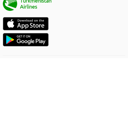
Turkmenistan
Airlines
Uçuşlaryň ugry
Onlaýn sargytlaryň düzgünleri
Ýük gatnawlary
Gizlinlik düzgünleri
Şertnama-teklip