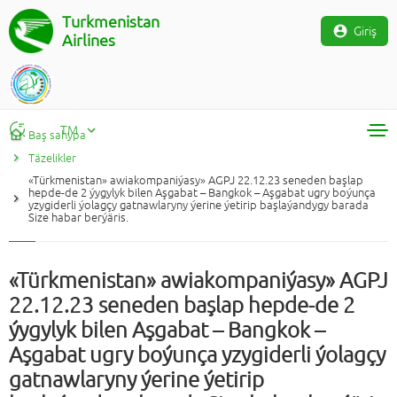
Turkmenistan
Giriş
Airlines
TM
Baş sahypa
Täzelikler
RU
«Türkmenistan» awiakompaniýasy» AGPJ 22.12.23 seneden başlap
TM
hepde-de 2 ýygylyk bilen Aşgabat – Bangkok – Aşgabat ugry boýunça
yzygiderli ýolagçy gatnawlaryny ýerine ýetirip başlaýandygy barada
EN
Size habar berýäris.
«Türkmenistan» awiakompaniýasy» AGPJ
22.12.23 seneden başlap hepde-de 2
ýygylyk bilen Aşgabat – Bangkok –
Aşgabat ugry boýunça yzygiderli ýolagçy
gatnawlaryny ýerine ýetirip