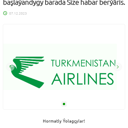
başlaýandygy barada Size habar berýäris.
07.12.2023
Hormatly Ýolagçylar!