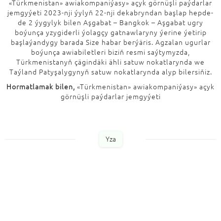
«Türkmenistan» awiakompaniýasy» açyk görnüşli paýdarlar
jemgyýeti 2023-nji ýylyň 22-nji dekabryndan başlap hepde-
de 2 ýygylyk bilen Aşgabat – Bangkok – Aşgabat ugry
boýunça yzygiderli ýolagçy gatnawlaryny ýerine ýetirip
başlaýandygy barada Size habar berýäris. Agzalan ugurlar
boýunça awiabiletleri biziň resmi saýtymyzda,
Türkmenistanyň çägindäki ähli satuw nokatlarynda we
Taýland Patyşalygynyň satuw nokatlarynda alyp bilersiňiz.
Hormatlamak bilen,
«Türkmenistan» awiakompaniýasy» açyk
görnüşli paýdarlar jemgyýeti
Yza