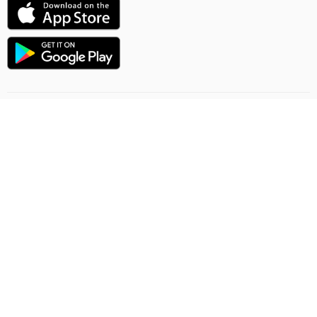
Uçuşlaryň ugry
Onlaýn sargytlaryň düzgünleri
Ýük gatnawlary
Gizlinlik düzgünleri
Şertnama-teklip
Habarlaşmak