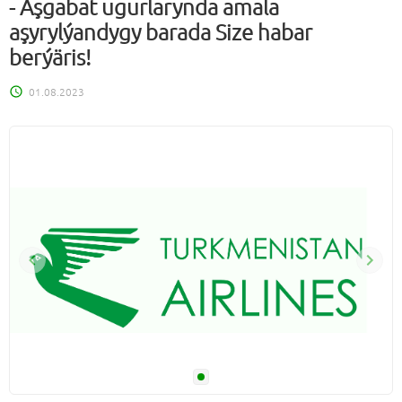
- Aşgabat ugurlarynda amala
aşyrylýandygy barada Size habar
berýäris!
01.08.2023