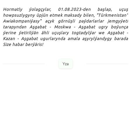
Hormatly ýolagçylar, 01.08.2023-den başlap, uçuş
howpsuzlygyny üpjün etmek maksady bilen,
"Türkmenistan"
Awiakompaniýasy" açyk görnüşli paýdarlarlar jemgyýeti
tarapyndan
Aşgabat - Moskwa - Aşgabat ugry boýunça
ýerine ýetirilýän ähli uçuşlary togtadylýar we Aşgabat -
Kazan - Aşgabat ugurlarynda amala aşyrylýandygy barada
Size habar berýäris!
Yza