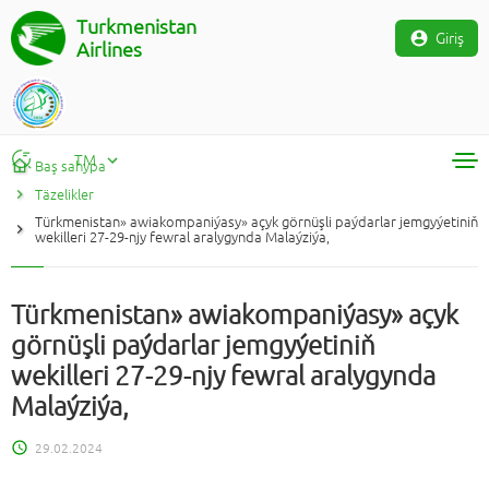
Turkmenistan
Giriş
Airlines
TM
Baş sahypa
Täzelikler
RU
Türkmenistan» awiakompaniýasy» açyk görnüşli paýdarlar jemgyýetiniň
TM
wekilleri 27-29-njy fewral aralygynda Malaýziýa,
EN
Türkmenistan» awiakompaniýasy» açyk
görnüşli paýdarlar jemgyýetiniň
wekilleri 27-29-njy fewral aralygynda
Malaýziýa,
29.02.2024