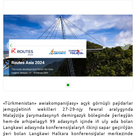
«Türkmenistan» awiakompaniýasy» açyk görnüşli paýdarlar
jemgyýetiniň wekilleri 27-29-njy fewral aralygynda
Malaýziýa ýarymadasynyň demirgazyk böleginde ýerleşýän
hem-de arhipelagyň 99 adasynyň içinde iň uly ada bolan
Langkawi adasynda konferensiýalaryň ilkinji sapar geçirilýän
ýeri bolan Langkawi Halkara konferensiýalar merkezinde