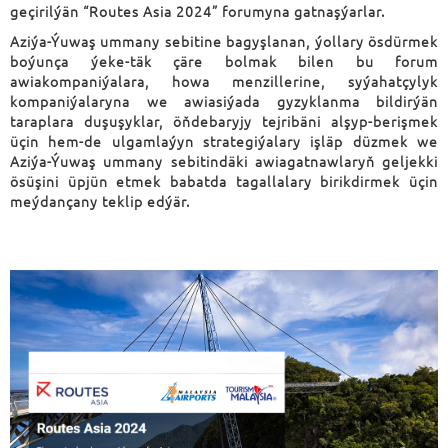
geçirilýän “Routes Asia 2024” forumyna gatnaşýarlar.
Aziýa-Ýuwaş ummany sebitine bagyşlanan, ýollary ösdürmek
boýunça ýeke-täk çäre bolmak bilen bu forum
awiakompaniýalara, howa menzillerine, syýahatçylyk
kompaniýalaryna we awiasiýada gyzyklanma bildirýän
taraplara duşuşyklar, öňdebaryjy tejribäni alşyp-berişmek
üçin hem-de ulgamlaýyn strategiýalary işläp düzmek we
Aziýa-Ýuwaş ummany sebitindäki awiagatnawlaryň geljekki
ösüşini üpjün etmek babatda tagallalary birikdirmek üçin
meýdançany teklip edýär.