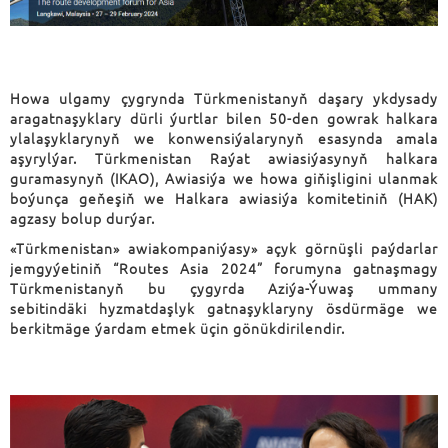
Howa ulgamy çygrynda Türkmenistanyň daşary ykdysady
aragatnaşyklary dürli ýurtlar bilen 50-den gowrak halkara
ylalaşyklarynyň we konwensiýalarynyň esasynda amala
aşyrylýar. Türkmenistan Raýat awiasiýasynyň halkara
guramasynyň (IKAO), Awiasiýa we howa giňişligini ulanmak
boýunça geňeşiň we Halkara awiasiýa komitetiniň (HAK)
agzasy bolup durýar.
«Türkmenistan» awiakompaniýasy» açyk görnüşli paýdarlar
jemgyýetiniň “Routes Asia 2024” forumyna gatnaşmagy
Türkmenistanyň bu çygyrda Aziýa-Ýuwaş ummany
sebitindäki hyzmatdaşlyk gatnaşyklaryny ösdürmäge we
berkitmäge ýardam etmek üçin gönükdirilendir.