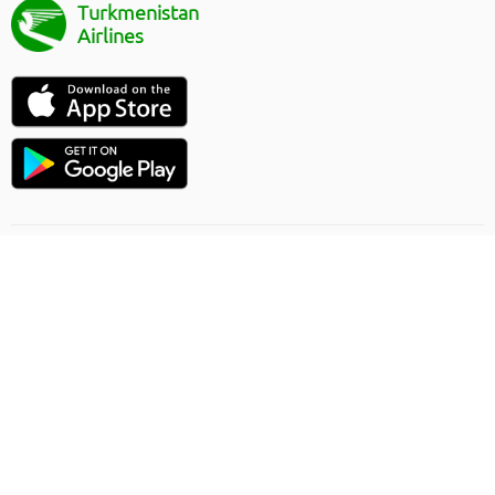
Turkmenistan
Airlines
Uçuşlaryň ugry
Onlaýn sargytlaryň düzgünleri
Ýük gatnawlary
Gizlinlik düzgünleri
Şertnama-teklip