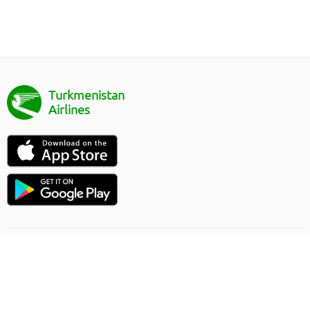
Turkmenistan
Airlines
Uçuşlaryň ugry
Onlaýn sargytlaryň düzgünleri
Ýük gatnawlary