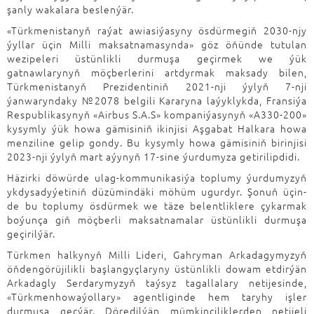
şanly wakalara beslenýär.
«Türkmenistanyň raýat awiasiýasyny ösdürmegiň 2030-njy
ýyllar üçin Milli maksatnamasynda» göz öňünde tutulan
wezipeleri üstünlikli durmuşa geçirmek we ýük
gatnawlarynyň möçberlerini artdyrmak maksady bilen,
Türkmenistanyň Prezidentiniň 2021-nji ýylyň 7-nji
ýanwaryndaky №2078 belgili Kararyna laýyklykda, Fransiýa
Respublikasynyň «Airbus S.A.S» kompaniýasynyň «A330-200»
kysymly ýük howa gämisiniň ikinjisi Aşgabat Halkara howa
menziline gelip gondy. Bu kysymly howa gämisiniň birinjisi
2023-nji ýylyň mart aýynyň 17-sine ýurdumyza getirilipdidi.
Häzirki döwürde ulag-kommunikasiýa toplumy ýurdumyzyň
ykdysadyýetiniň düzümindäki möhüm ugurdyr. Şonuň üçin-
de bu toplumy ösdürmek we täze belentliklere çykarmak
boýunça giň möçberli maksatnamalar üstünlikli durmuşa
geçirilýär.
Türkmen halkynyň Milli Lideri, Gahryman Arkadagymyzyň
öňdengörüjilikli başlangyçlaryny üstünlikli dowam etdirýän
Arkadagly Serdarymyzyň taýsyz tagallalary netijesinde,
«Türkmenhowaýollary» agentliginde hem taryhy işler
durmuşa geçýär. Döredilýän mümkinçiliklerden netijeli