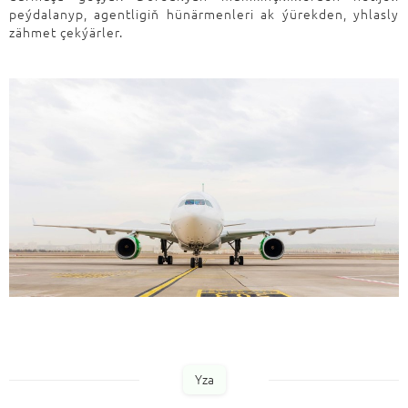
peýdalanyp, agentligiň hünärmenleri ak ýürekden, yhlasly
zähmet çekýärler.
Yza