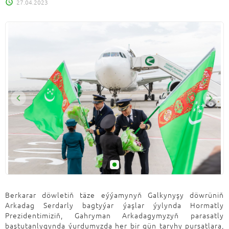
27.04.2023
Berkarar döwletiň täze eýýamynyň Galkynyşy döwrüniň
Arkadag Serdarly bagtyýar ýaşlar ýylynda Hormatly
Prezidentimiziň, Gahryman Arkadagymyzyň parasatly
baştutanlygynda ýurdumyzda her bir gün taryhy pursatlara,