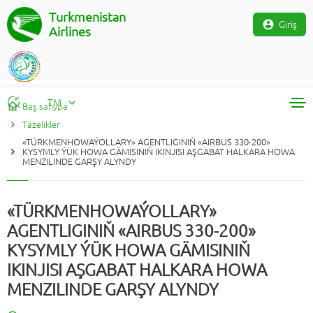
Turkmenistan
Giriş
Airlines
TM
Baş sahypa
Täzelikler
RU
«TÜRKMENHOWAÝOLLARY» AGENTLIGINIŇ «AIRBUS 330-200»
TM
KYSYMLY ÝÜK HOWA GÄMISINIŇ IKINJISI AŞGABAT HALKARA HOWA
MENZILINDE GARŞY ALYNDY
EN
«TÜRKMENHOWAÝOLLARY»
AGENTLIGINIŇ «AIRBUS 330-200»
KYSYMLY ÝÜK HOWA GÄMISINIŇ
IKINJISI AŞGABAT HALKARA HOWA
MENZILINDE GARŞY ALYNDY