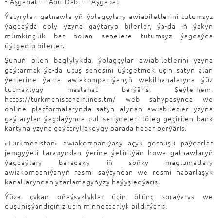
• Aşgabat — Abu-Dabi — Aşgabat
Ýatyrylan gatnawlaryň ýolagçylary awiabiletlerini tutumsyz
ýagdaýda doly yzyna gaýtaryp bilerler, ýa-da iň ýakyn
mümkinçilik bar bolan senelere tutumsyz ýagdaýda
üýtgedip bilerler.
Şunuň bilen baglylykda, ýolagçylar awiabiletlerini yzyna
gaýtarmak ýa-da uçuş senesini üýtgetmek üçin satyn alan
ýerlerine ýa-da awiakompaniýanyň wekilhanalaryna ýüz
tutmaklygy maslahat berýäris. Şeýle-hem,
https://turkmenistanairlines.tm/ web sahypasynda we
online platformalarynda satyn alynan awiabiletler yzyna
gaýtarylan ýagdaýynda pul serişdeleri töleg geçirilen bank
kartyna yzyna gaýtaryljakdygy barada habar berýäris.
«Türkmenistan» awiakompaniýasy açyk görnüşli paýdarlar
jemgyýeti tarapyndan ýerine ýetirilýän howa gatnawlaryň
ýagdaýlary baradaky iň soňky maglumatlary
awiakompaniýanyň resmi saýtyndan we resmi habarlaşyk
kanallaryndan yzarlamagyňyzy haýyş edýäris.
Ýüze çykan oňaýsyzlyklar üçin ötünç soraýarys we
düşünişýändigiňiz üçin minnetdarlyk bildirýäris.