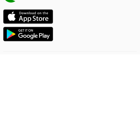
Uçuşlaryň ugry
Onlaýn sargytlaryň düzgünleri
Ýük gatnawlary
Gizlinlik düzgünleri
Şertnama-teklip
Habarlaşmak