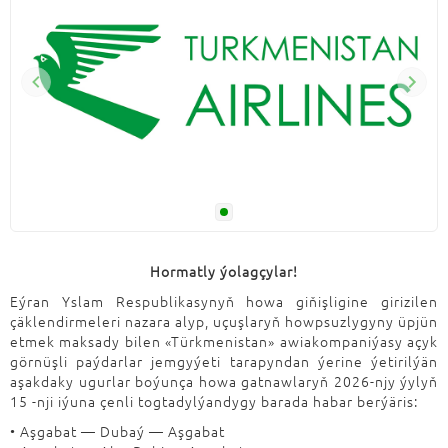
Hormatly ýolagçylar!
Eýran Yslam Respublikasynyň howa giňişligine girizilen
çäklendirmeleri nazara alyp, uçuşlaryň howpsuzlygyny üpjün
etmek maksady bilen «Türkmenistan» awiakompaniýasy açyk
görnüşli paýdarlar jemgyýeti tarapyndan ýerine ýetirilýän
aşakdaky ugurlar boýunça howa gatnawlaryň 2026-njy ýylyň
15 -nji iýuna çenli togtadylýandygy barada habar berýäris:
• Aşgabat — Dubaý — Aşgabat