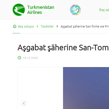
Turkmenistan
Baş s
Airlines
Baş sahypa
Täzelikler
Aşgabat şäherine San-Tome we Prin
Aşgabat şäherine San-Tome
10.12.2025