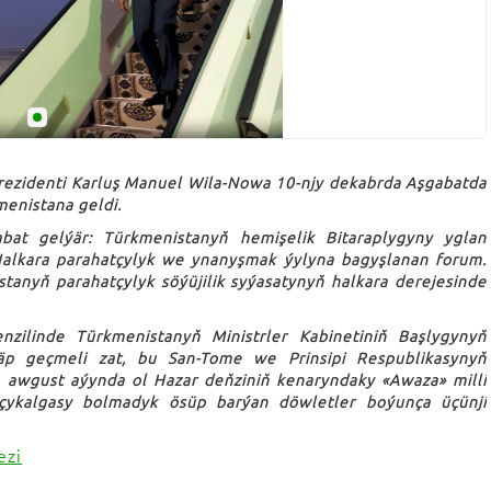
rezidenti Karluş Manuel Wila-Nowa 10-njy dekabrda Aşgabatda
menistana geldi.
at gelýär: Türkmenistanyň hemişelik Bitaraplygyny yglan
Halkara parahatçylyk we ynanyşmak ýylyna bagyşlanan forum.
nyň parahatçylyk söýüjilik syýasatynyň halkara derejesinde
ilinde Türkmenistanyň Ministrler Kabinetiniň Başlygynyň
p geçmeli zat, bu San-Tome we Prinsipi Respublikasynyň
lyň awgust aýynda ol Hazar deňziniň kenaryndaky «Awaza» milli
 çykalgasy bolmadyk ösüp barýan döwletler boýunça üçünji
ezi