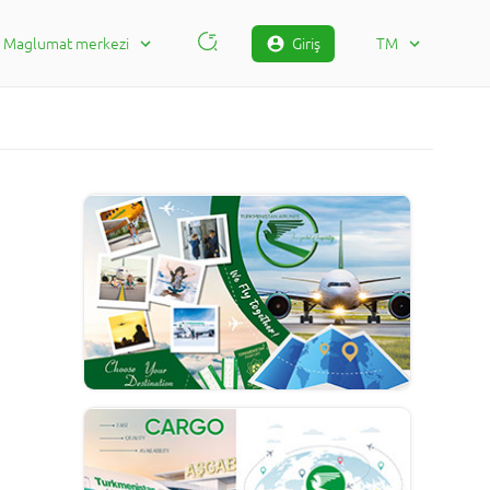
Maglumat merkezi
Giriş
TM
Habarlaşmak üçin
RU
Sorag jogap
TM
Arza doldurmak
EN
Arzanyň maglumaty