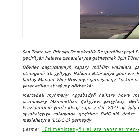
San-Tome we Prinsipi Demokratik Respublikasynyň P
geçirilýän halkara dabaralaryna gatnaşmak üçin Türk
Döwlet baştutanynyň sapary möhüm wakalara gab
etmeginiň 30 ýyllygy, Halkara Bitaraplyk güni we 
Karluş Manuel Wila-Nowanyň gatnaşmagy Türkmenista
ykrar edilen abraýyny görkezýär.
Mertebeli myhmany Aşgabadyň halkara howa menz
orunbasary Mämmethan Çakyýew garşylady. Bellä
Prezidentiniň ýurda ilkinji sapary däl: 2025-nji ýy
syýahatçylyk zolagynda geçirilen BMG-niň deňze
maslahatyna (LLDC-3) gatnaşdy.
Türkmenistanyň Halkara habarlar merk
Çeşme: