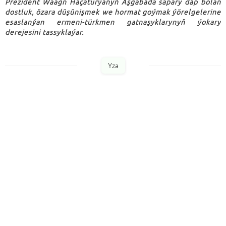
Prezident Waagn Haçaturýanyň Aşgabada sapary däp bolan
dostluk, özara düşünişmek we hormat goýmak ýörelgelerine
esaslanýan ermeni-türkmen gatnaşyklarynyň ýokary
derejesini tassyklaýar.
Yza