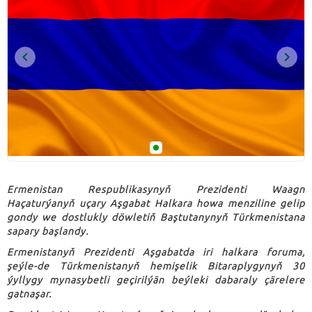
Ermenistan Respublikasynyň Prezidenti Waagn
Haçaturýanyň uçary Aşgabat Halkara howa menziline gelip
gondy we dostlukly döwletiň Baştutanynyň Türkmenistana
sapary başlandy.
Ermenistanyň Prezidenti Aşgabatda iri halkara foruma,
şeýle-de Türkmenistanyň hemişelik Bitaraplygynyň 30
ýyllygy mynasybetli geçirilýän beýleki dabaraly çärelere
gatnaşar.