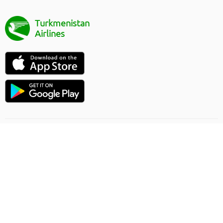
Turkmenistan
Airlines
Uçuşlaryň ugry
Onlaýn sargytlaryň düzgünleri
Ýük gatnawlary
Gizlinlik düzgünleri