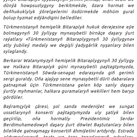
dünýä howpsuzlygyny berkitmekde, özara hormat we
deňhukuklylyk ýörelgelerini ösdürmekde möhüm gural
bolup hyzmat edýändigini bellediler.
Türkmenistanyň hemişelik Bitaraplyk hukuk derejesine eýe
bolmagynyň 30 ýyllygy mynasybetli birnäçe daşary ýurt
raýatlary «Türkmenistanyň Bitaraplygynyň 30 ýyllygyna»
atly ýubileý medaly we degişli ýadygärlik nyşanlary bilen
sylaglandy.
Berkarar Watanymyzyň hemişelik Bitaraplygynyň 30 ýyllygy
we Halkara Bitaraplyk güni mynasybetli paýtagtymyzda,
Türkmenistanyň Söwda-senagat edarasynda giň gerimli
sergi guraldy. Oňa ajaýyp sene mynasybetli dürli dabaralara
gatnaşmak üçin Türkmenistana gelen köp sanly daşary
ýurtly myhmanlar, halkara guramalaryň wekilleri hem baryp
gördüler.
Baýramçylyk çäresi, şol sanda medeniýet we sungat
ussatlarynyň konserti paýtagtymyzda uly şatlyk bilen
geçirilip, oňa hormatly Prezidentimiz Serdar
Berdimuhamedowyň daşary ýurt döwlet Baştutanlary bilen
bilelikde gatnaşmagy konsertiň ähmiýetini artdyrdy. Estrada