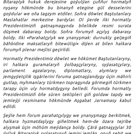
Bitaraplyk hukuk derejesine goýulýan çuňňur hormatyň
nyşany hökmünde bu binanyň etegine gül desselerini
goýdular we oňa tagzym etdiler. Soňra döwlet Baştutanlary
Maslahatlar merkezine bardylar. Ol ýerde ilki hormatly
Prezidentimiziň gatnaşmagynda bilelikde resmi surata
düşmek dabarasy boldy. Soňra forumyň açylyş dabarasy
boldy. Ilki «Parahatçylyk we ynanyşmak: durnukly geljegiň
bähbidine maksatlaryň bitewüligi» diýen at bilen halkara
forumyň plenar mejlisi geçirildi.
Hormatly Prezidentimiz döwlet we hökümet Baştutanlaryny,
iri halkara guramalaryň ýolbaşçylaryny, syýasatçylary,
parlament agzalaryny, diplomatlary, alymlary we
jemgyýetçilik işgärlerini foruma gatnaşýandygy üçin mähirli
gutlap, myhmanlary türkmen topragynda görmegiň türkmen
tarapy üçin uly hormatdygyny belledi. Forumda hormatly
Prezidentimiziň öňe süren teklipleri giň goldaw tapdy we
jemleýji resminama hökmünde Aşgabat Jarnamasy kabul
edildi.
Şeýle hem forum parahatçylygy we ynanyşmagy berkitmek,
halkara hyzmatdaşlygy giňeltmek hem-de özara tejribe
alyşmak üçin möhüm meýdança boldy. Çärä gatnaşyjylar 30
ýyllyk Bitaraplyk syýasatynyň jemini jemläp, onuň sebit we