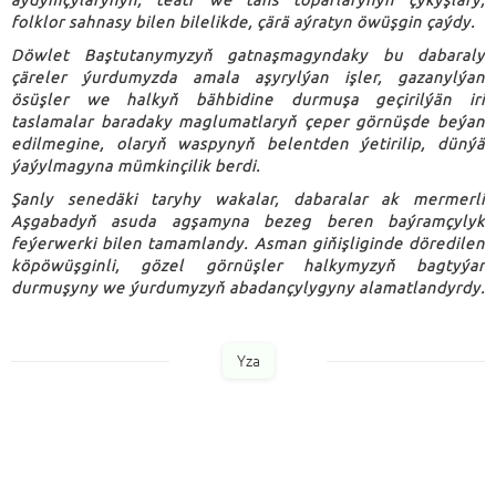
aýdymçylarynyň, teatr we tans toparlarynyň çykyşlary,
folklor sahnasy bilen bilelikde, çärä aýratyn öwüşgin çaýdy.
Döwlet Baştutanymyzyň gatnaşmagyndaky bu dabaraly
çäreler ýurdumyzda amala aşyrylýan işler, gazanylýan
ösüşler we halkyň bähbidine durmuşa geçirilýän iri
taslamalar baradaky maglumatlaryň çeper görnüşde beýan
edilmegine, olaryň waspynyň belentden ýetirilip, dünýä
ýaýylmagyna mümkinçilik berdi.
Şanly senedäki taryhy wakalar, dabaralar ak mermerli
Aşgabadyň asuda agşamyna bezeg beren baýramçylyk
feýerwerki bilen tamamlandy. Asman giňişliginde döredilen
köpöwüşginli, gözel görnüşler halkymyzyň bagtyýar
durmuşyny we ýurdumyzyň abadançylygyny alamatlandyrdy.
Yza