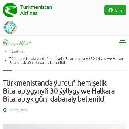
Turkmenistan
Giriş
Airlines
TM
Baş sahypa
Täzelikler
RU
Türkmenistanda ýurduň hemişelik Bitaraplygynyň 30 ýyllygy we Halkara
TM
Bitaraplyk güni dabaraly bellenildi
EN
Türkmenistanda ýurduň hemişelik
Bitaraplygynyň 30 ýyllygy we Halkara
Bitaraplyk güni dabaraly bellenildi
13.12.2025