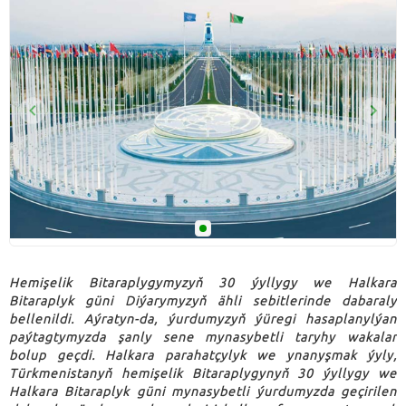
Hemişelik Bitaraplygymyzyň 30 ýyllygy we Halkara
Bitaraplyk güni Diýarymyzyň ähli sebitlerinde dabaraly
bellenildi. Aýratyn-da, ýurdumyzyň ýüregi hasaplanylýan
paýtagtymyzda şanly sene mynasybetli taryhy wakalar
bolup geçdi. Halkara parahatçylyk we ynanyşmak ýyly,
Türkmenistanyň hemişelik Bitaraplygynyň 30 ýyllygy we
Halkara Bitaraplyk güni mynasybetli ýurdumyzda geçirilen