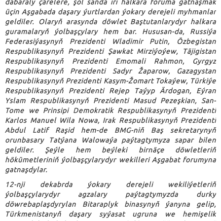
dabaraly çärelere, şol sanda iri halkara foruma gatnaşmak
üçin Aşgabada daşary ýurtlardan ýokary derejeli myhmanlar
geldiler. Olaryň arasynda döwlet Baştutanlarydyr halkara
guramalaryň ýolbaşçylary hem bar. Hususan-da, Russiýa
Federasiýasynyň Prezidenti Wladimir Putin, Özbegistan
Respublikasynyň Prezidenti Şawkat Mirziýoýew, Täjigistan
Respublikasynyň Prezidenti Emomali Rahmon, Gyrgyz
Respublikasynyň Prezidenti Sadyr Žaparow, Gazagystan
Respublikasynyň Prezidenti Kasym-Žomart Tokaýew, Türkiýe
Respublikasynyň Prezidenti Rejep Taýyp Ärdogan, Eýran
Yslam Respublikasynyň Prezidenti Masud Pezeşkian, San-
Tome we Prinsipi Demokratik Respublikasynyň Prezidenti
Karlos Manuel Wila Nowa, Irak Respublikasynyň Prezidenti
Abdul Latif Raşid hem-de BMG-niň Baş sekretarynyň
orunbasary Tatýana Walowaýa paýtagtymyza sapar bilen
geldiler. Şeýle hem beýleki birnäçe döwletleriň
hökümetleriniň ýolbaşçylarydyr wekilleri Aşgabat forumyna
gatnaşdylar.
12-nji dekabrda ýokary derejeli wekiliýetleriň
ýolbaşçylarydyr agzalary paýtagtymyzda durky
döwrebaplaşdyrylan Bitaraplyk binasynyň ýanyna gelip,
Türkmenistanyň daşary syýasat ugruna we hemişelik